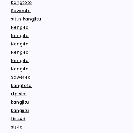
Kangtoto
Sawer4d
situs kangjitu
Neng4d
Neng4d
Neng4d
Neng4d
Neng4d
Neng4d
Sawer4d
kangtoto
rtp slot
kangjitu
kangjitu
tisu4d
sis4d