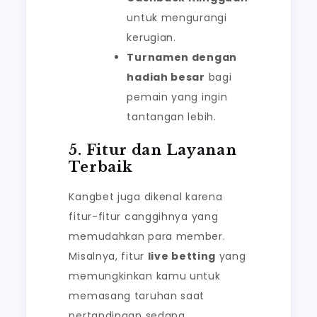
untuk mengurangi
kerugian.
Turnamen dengan
hadiah besar
bagi
pemain yang ingin
tantangan lebih.
5. Fitur dan Layanan
Terbaik
Kangbet juga dikenal karena
fitur-fitur canggihnya yang
memudahkan para member.
Misalnya, fitur
live betting
yang
memungkinkan kamu untuk
memasang taruhan saat
pertandingan sedang