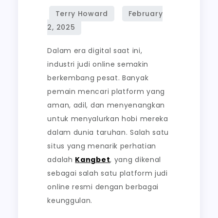
Dalam era digital saat ini,
industri judi online semakin
berkembang pesat. Banyak
pemain mencari platform yang
aman, adil, dan menyenangkan
untuk menyalurkan hobi mereka
dalam dunia taruhan. Salah satu
situs yang menarik perhatian
adalah
Kangbet
, yang dikenal
sebagai salah satu platform judi
online resmi dengan berbagai
keunggulan.