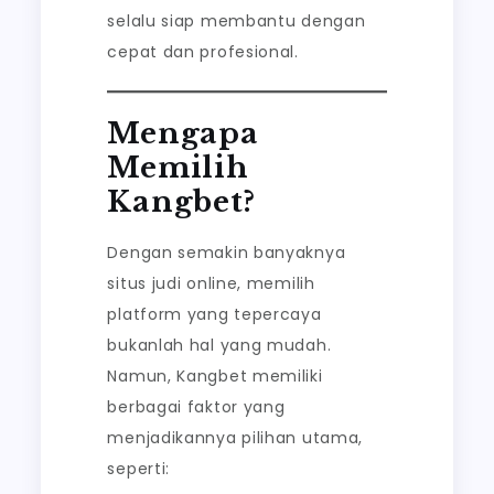
selalu siap membantu dengan
cepat dan profesional.
Mengapa
Memilih
Kangbet?
Dengan semakin banyaknya
situs judi online, memilih
platform yang tepercaya
bukanlah hal yang mudah.
Namun, Kangbet memiliki
berbagai faktor yang
menjadikannya pilihan utama,
seperti: