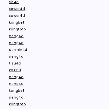
sis4d
sawer4d
sawer4d
kangbet
kangtoto
neng4d
neng4d
cermin4d
neng4d
tisu4d
kps168
neng4d
neng4d
kangbet
neng4d
kangtoto