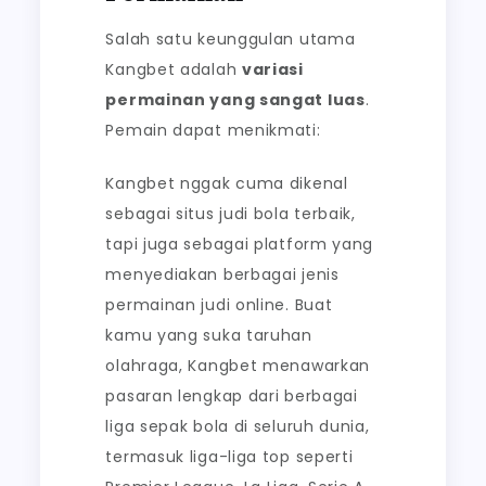
Salah satu keunggulan utama
Kangbet adalah
variasi
permainan yang sangat luas
.
Pemain dapat menikmati:
Kangbet nggak cuma dikenal
sebagai situs judi bola terbaik,
tapi juga sebagai platform yang
menyediakan berbagai jenis
permainan judi online. Buat
kamu yang suka taruhan
olahraga, Kangbet menawarkan
pasaran lengkap dari berbagai
liga sepak bola di seluruh dunia,
termasuk liga-liga top seperti