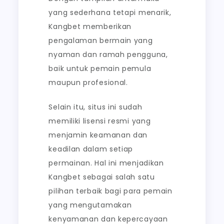
yang sederhana tetapi menarik,
Kangbet memberikan
pengalaman bermain yang
nyaman dan ramah pengguna,
baik untuk pemain pemula
maupun profesional.
Selain itu, situs ini sudah
memiliki lisensi resmi yang
menjamin keamanan dan
keadilan dalam setiap
permainan. Hal ini menjadikan
Kangbet sebagai salah satu
pilihan terbaik bagi para pemain
yang mengutamakan
kenyamanan dan kepercayaan