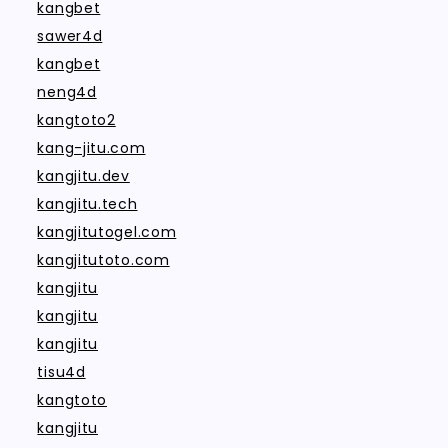
kangbet
sawer4d
kangbet
neng4d
kangtoto2
kang-jitu.com
kangjitu.dev
kangjitu.tech
kangjitutogel.com
kangjitutoto.com
kangjitu
kangjitu
kangjitu
tisu4d
kangtoto
kangjitu