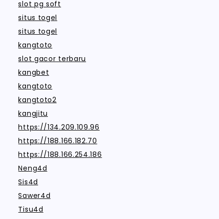
slot pg soft
situs togel
situs togel
kangtoto
slot gacor terbaru
kangbet
kangtoto
kangtoto2
kangjitu
https://134.209.109.96
https://188.166.182.70
https://188.166.254.186
Neng4d
Sis4d
Sawer4d
Tisu4d