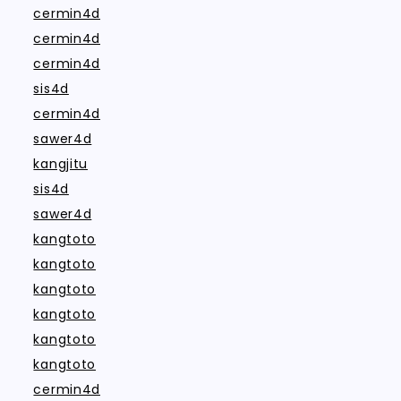
cermin4d
cermin4d
cermin4d
sis4d
cermin4d
sawer4d
kangjitu
sis4d
sawer4d
kangtoto
kangtoto
kangtoto
kangtoto
kangtoto
kangtoto
cermin4d