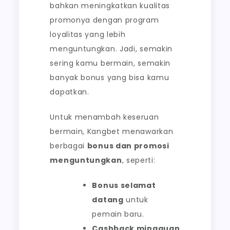
bahkan meningkatkan kualitas
promonya dengan program
loyalitas yang lebih
menguntungkan. Jadi, semakin
sering kamu bermain, semakin
banyak bonus yang bisa kamu
dapatkan.
Untuk menambah keseruan
bermain, Kangbet menawarkan
berbagai
bonus dan promosi
menguntungkan
, seperti:
Bonus selamat
datang
untuk
pemain baru.
Cashback mingguan