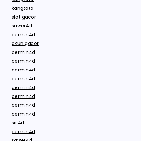
kangtoto
slot gacor
sawer4d
cermin4d
akun gacor
cermin4d
cermin4d
cermin4d
cermin4d
cermin4d
cermin4d
cermin4d
cermin4d
sis4d
cermin4d
sawer4d