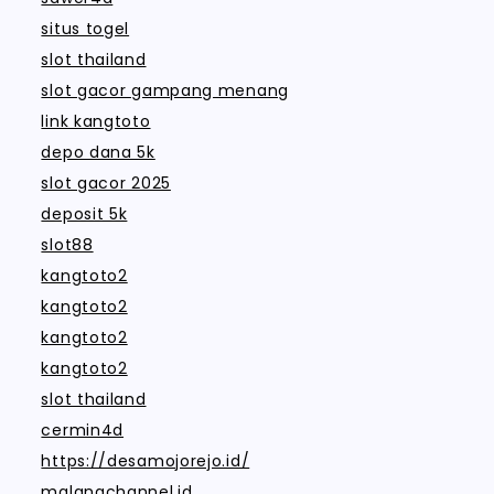
situs togel
slot thailand
slot gacor gampang menang
link kangtoto
depo dana 5k
slot gacor 2025
deposit 5k
slot88
kangtoto2
kangtoto2
kangtoto2
kangtoto2
slot thailand
cermin4d
https://desamojorejo.id/
malangchannel.id