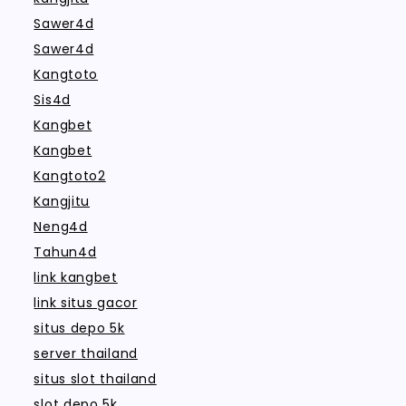
Sawer4d
Sawer4d
Kangtoto
Sis4d
Kangbet
Kangbet
Kangtoto2
Kangjitu
Neng4d
Tahun4d
link kangbet
link situs gacor
situs depo 5k
server thailand
situs slot thailand
slot depo 5k