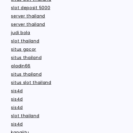
slot deposit 5000
server thailand
server thailand
judi bola
slot thailand
situs gacor
situs thailand
aladin66
situs thailand
situs slot thailand
sis4d
sis4d
sis4d
slot thailand
sis4d
kangjitu