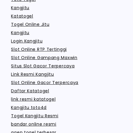
Kangjitu
Katatogel
Togel Online Jitu
Kangjitu
Login Kangjitu
Slot Online RTP Tertinggi
Slot Online Gampang Maxwin
Situs Slot Gacor Terpercaya
Link Resmi Kangjitu
Slot Online Gacor Terpercaya
Daftar Katatogel
link resmi katatogel
Kangjitu toto4d
Togel Kangjitu Resmi
bandar online resmi
agen togel terbesar