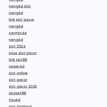
neng4d slot
neng4d
link slot gacor
neng4d
cermin4d
neng4d
slot 2024
situs slot gacor
link slot88
sawer4d
slot online
slot gacor
slot gacor 2025
sbobet88
tisu4d
slot thailand