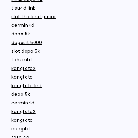
tisu4d link
slot thailand gacor
cermin4d
depo 5k
deposit 5000
slot depo 5k
tahun4d
kangtoto2
kangtoto
kangtoto link
depo 5k
cermin4d
kangtoto2
kangtoto
neng4d
toto 4d