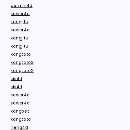
cermin4d
sawer4d
kangjitu
sawer4d
kangjitu
kangjitu
kangtoto
kangtoto2
kangtoto2
sis4d
sis4d
sawer4d
sawer4d
kangbet
kangtoto
neng4d