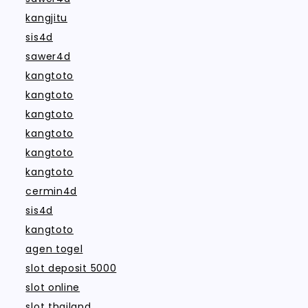
kangjitu
sis4d
sawer4d
kangtoto
kangtoto
kangtoto
kangtoto
kangtoto
kangtoto
cermin4d
sis4d
kangtoto
agen togel
slot deposit 5000
slot online
slot thailand