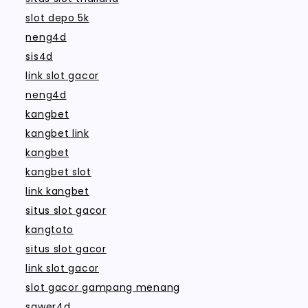
slot depo 5k
neng4d
sis4d
link slot gacor
neng4d
kangbet
kangbet link
kangbet
kangbet slot
link kangbet
situs slot gacor
kangtoto
situs slot gacor
link slot gacor
slot gacor gampang menang
sawer4d