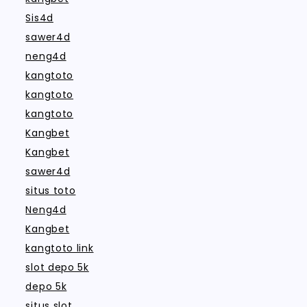
Sis4d
sawer4d
neng4d
kangtoto
kangtoto
kangtoto
Kangbet
Kangbet
sawer4d
situs toto
Neng4d
Kangbet
kangtoto link
slot depo 5k
depo 5k
situs slot