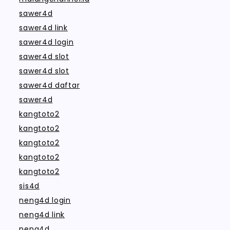
sawer4d
sawer4d link
sawer4d login
sawer4d slot
sawer4d slot
sawer4d daftar
sawer4d
kangtoto2
kangtoto2
kangtoto2
kangtoto2
kangtoto2
sis4d
neng4d login
neng4d link
neng4d