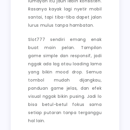
lumayan itu jauh lebih konsisten.
Rasanya kayak lagi nyetir mobil
santai, tapi tiba-tiba dapet jalan
lurus mulus tanpa hambatan.
Slot777 sendiri emang enak
buat main pelan. Tampilan
game simple dan responsif, jadi
nggak ada lag atau loading lama
yang bikin mood drop. Semua
tombol mudah dijangkau,
panduan game jelas, dan efek
visual nggak bikin pusing. Jadi lo
bisa betul-betul fokus sama
setiap putaran tanpa terganggu
hal lain.