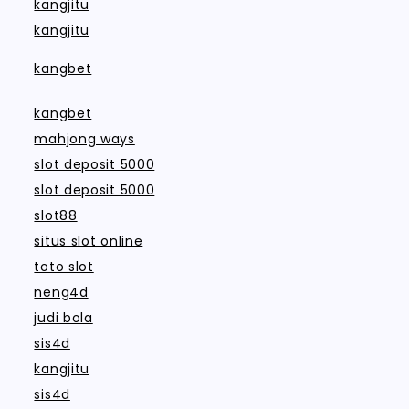
kangjitu
kangjitu
kangbet
kangbet
mahjong ways
slot deposit 5000
slot deposit 5000
slot88
situs slot online
toto slot
neng4d
judi bola
sis4d
kangjitu
sis4d