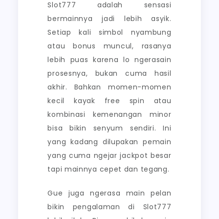
Slot777 adalah sensasi
bermainnya jadi lebih asyik.
Setiap kali simbol nyambung
atau bonus muncul, rasanya
lebih puas karena lo ngerasain
prosesnya, bukan cuma hasil
akhir. Bahkan momen-momen
kecil kayak free spin atau
kombinasi kemenangan minor
bisa bikin senyum sendiri. Ini
yang kadang dilupakan pemain
yang cuma ngejar jackpot besar
tapi mainnya cepet dan tegang.
Gue juga ngerasa main pelan
bikin pengalaman di Slot777