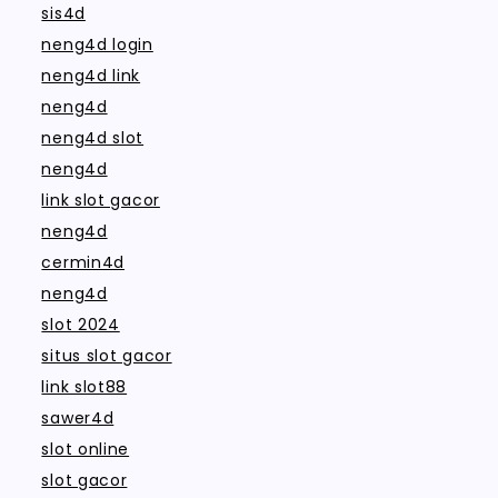
sis4d
neng4d login
neng4d link
neng4d
neng4d slot
neng4d
link slot gacor
neng4d
cermin4d
neng4d
slot 2024
situs slot gacor
link slot88
sawer4d
slot online
slot gacor