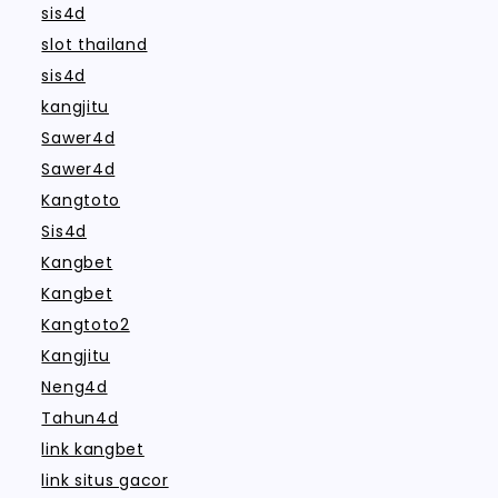
sis4d
slot thailand
sis4d
kangjitu
Sawer4d
Sawer4d
Kangtoto
Sis4d
Kangbet
Kangbet
Kangtoto2
Kangjitu
Neng4d
Tahun4d
link kangbet
link situs gacor