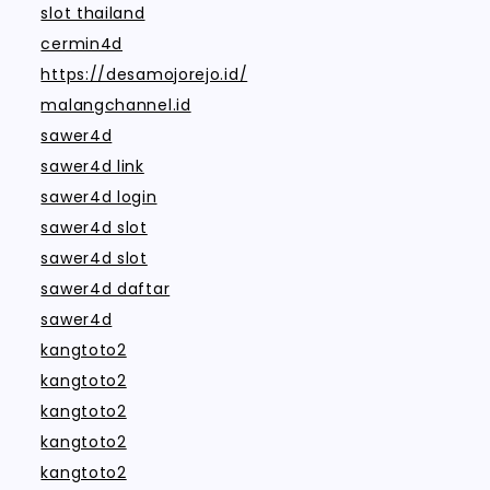
slot thailand
cermin4d
https://desamojorejo.id/
malangchannel.id
sawer4d
sawer4d link
sawer4d login
sawer4d slot
sawer4d slot
sawer4d daftar
sawer4d
kangtoto2
kangtoto2
kangtoto2
kangtoto2
kangtoto2