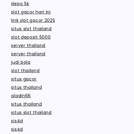
depo 5k
slot gacor hari ini
link slot gacor 2025
situs slot thailand
slot deposit 5000
server thailand
server thailand
judi bola
slot thailand
situs gacor
situs thailand
aladin66
situs thailand
situs slot thailand
sis4d
sis4d