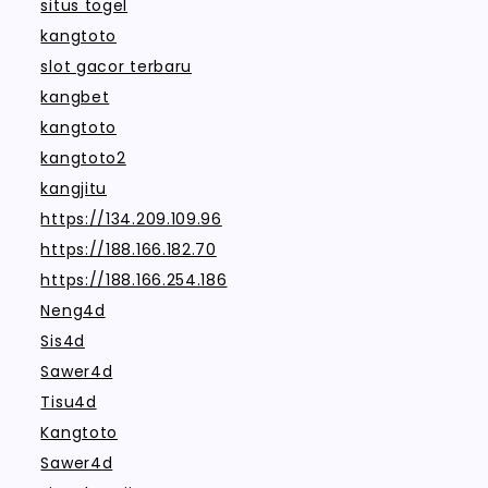
situs togel
kangtoto
slot gacor terbaru
kangbet
kangtoto
kangtoto2
kangjitu
https://134.209.109.96
https://188.166.182.70
https://188.166.254.186
Neng4d
Sis4d
Sawer4d
Tisu4d
Kangtoto
Sawer4d