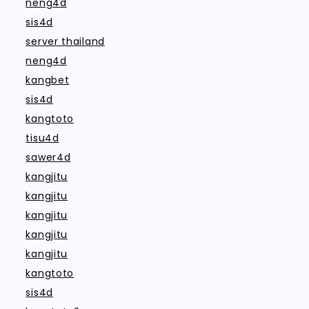
neng4d
sis4d
server thailand
neng4d
kangbet
sis4d
kangtoto
tisu4d
sawer4d
kangjitu
kangjitu
kangjitu
kangjitu
kangjitu
kangtoto
sis4d