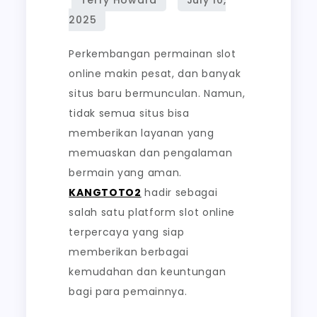
Perkembangan permainan slot
online makin pesat, dan banyak
situs baru bermunculan. Namun,
tidak semua situs bisa
memberikan layanan yang
memuaskan dan pengalaman
bermain yang aman.
KANGTOTO2
hadir sebagai
salah satu platform slot online
terpercaya yang siap
memberikan berbagai
kemudahan dan keuntungan
bagi para pemainnya.