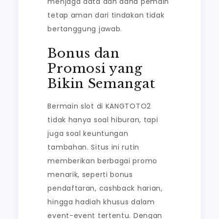
menjaga data dan dana pemain
tetap aman dari tindakan tidak
bertanggung jawab.
Bonus dan
Promosi yang
Bikin Semangat
Bermain slot di KANGTOTO2
tidak hanya soal hiburan, tapi
juga soal keuntungan
tambahan. Situs ini rutin
memberikan berbagai promo
menarik, seperti bonus
pendaftaran, cashback harian,
hingga hadiah khusus dalam
event-event tertentu. Dengan