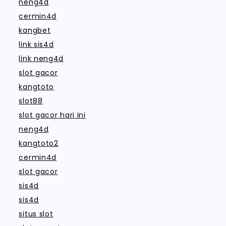
neng4d
cermin4d
kangbet
link sis4d
link neng4d
slot gacor
kangtoto
slot88
slot gacor hari ini
neng4d
kangtoto2
cermin4d
slot gacor
sis4d
sis4d
situs slot