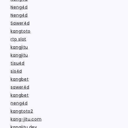
Neng4d
Neng4d
Sawer4d
kangtoto
rtp slot
kangjitu
kangjitu
tisu4d
sis4d
kangbet
sawer4d
kangbet
neng4d
kangtoto2
kang-jitu.com
kangjitu.dev