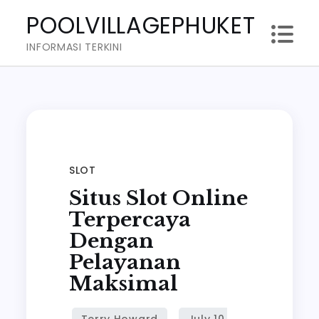
Skip
POOLVILLAGEPHUKET
to
INFORMASI TERKINI
content
SLOT
Situs Slot Online
Terpercaya
Dengan
Pelayanan
Maksimal