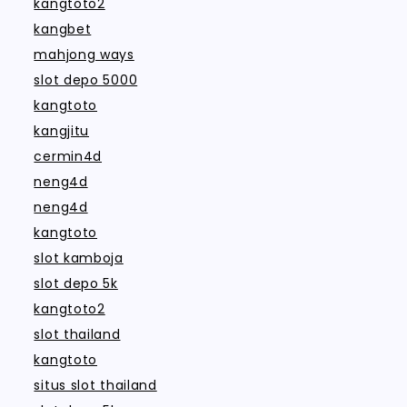
kangtoto2
kangbet
mahjong ways
slot depo 5000
kangtoto
kangjitu
cermin4d
neng4d
neng4d
kangtoto
slot kamboja
slot depo 5k
kangtoto2
slot thailand
kangtoto
situs slot thailand