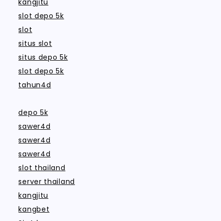
kangjitu
slot depo 5k
slot
situs slot
situs depo 5k
slot depo 5k
tahun4d
depo 5k
sawer4d
sawer4d
sawer4d
slot thailand
server thailand
kangjitu
kangbet