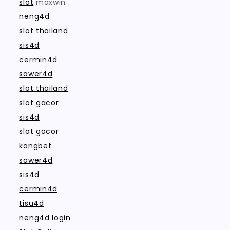
slot
maxwin
neng4d
slot thailand
sis4d
cermin4d
sawer4d
slot thailand
slot gacor
sis4d
slot gacor
kangbet
sawer4d
sis4d
cermin4d
tisu4d
neng4d login