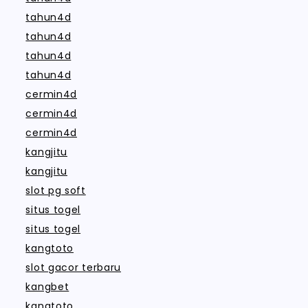
tahun4d
tahun4d
tahun4d
tahun4d
cermin4d
cermin4d
cermin4d
kangjitu
kangjitu
slot pg soft
situs togel
situs togel
kangtoto
slot gacor terbaru
kangbet
kangtoto