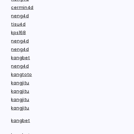
cermin4d
neng4d
tisu4d
kps168
neng4d
neng4d
kangbet
neng4d
kangtoto
kangjitu
kangjitu
kangjitu
kangjitu
kangbet