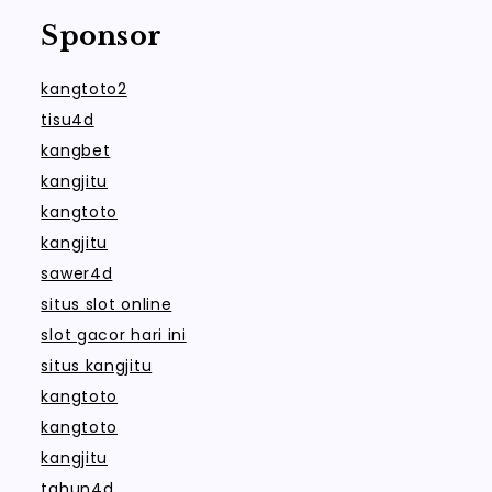
Sponsor
kangtoto2
tisu4d
kangbet
kangjitu
kangtoto
kangjitu
sawer4d
situs slot online
slot gacor hari ini
situs kangjitu
kangtoto
kangtoto
kangjitu
tahun4d