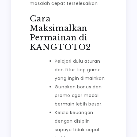
masalah cepat terselesaikan.
Cara
Maksimalkan
Permainan di
KANGTOTO2
Pelajari dulu aturan
dan fitur tiap game
yang ingin dimainkan.
Gunakan bonus dan
promo agar modal
bermain lebih besar.
Kelola keuangan
dengan disiplin
supaya tidak cepat