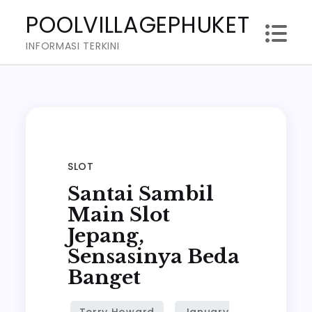
Skip
POOLVILLAGEPHUKET
to
INFORMASI TERKINI
content
SLOT
Santai Sambil
Main Slot
Jepang,
Sensasinya Beda
Banget