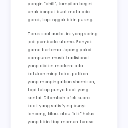
pengin “chill”, tampilan begini
enak banget buat mata ada
gerak, tapi nggak bikin pusing.
Terus soal audio, ini yang sering
jadi pembeda utama. Banyak
game bertema Jepang pakai
campuran musik tradisional
yang dibikin modern: ada
ketukan mirip taiko, petikan
yang mengingatkan shamisen,
tapi tetap punya beat yang
santai. Ditambah efek suara
kecil yang satisfying bunyi
lonceng, kilau, atau “klik” halus
yang bikin tiap momen terasa