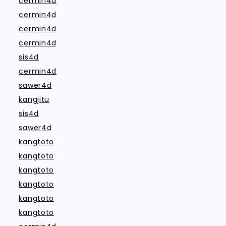
cermin4d
cermin4d
cermin4d
cermin4d
sis4d
cermin4d
sawer4d
kangjitu
sis4d
sawer4d
kangtoto
kangtoto
kangtoto
kangtoto
kangtoto
kangtoto