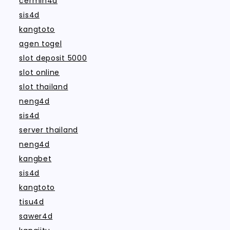
cermin4d
sis4d
kangtoto
agen togel
slot deposit 5000
slot online
slot thailand
neng4d
sis4d
server thailand
neng4d
kangbet
sis4d
kangtoto
tisu4d
sawer4d