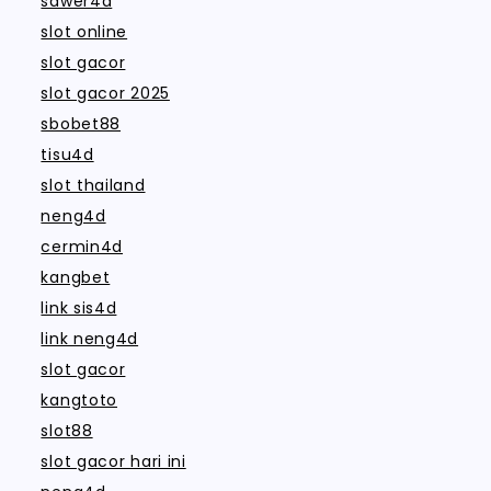
sawer4d
slot online
slot gacor
slot gacor 2025
sbobet88
tisu4d
slot thailand
neng4d
cermin4d
kangbet
link sis4d
link neng4d
slot gacor
kangtoto
slot88
slot gacor hari ini