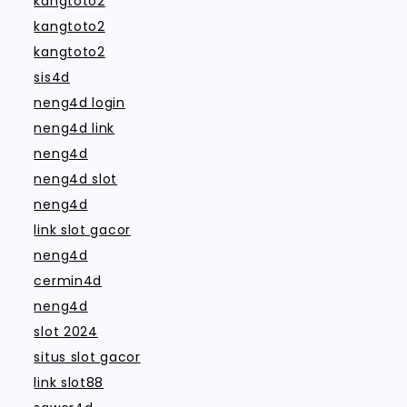
kangtoto2
kangtoto2
kangtoto2
sis4d
neng4d login
neng4d link
neng4d
neng4d slot
neng4d
link slot gacor
neng4d
cermin4d
neng4d
slot 2024
situs slot gacor
link slot88