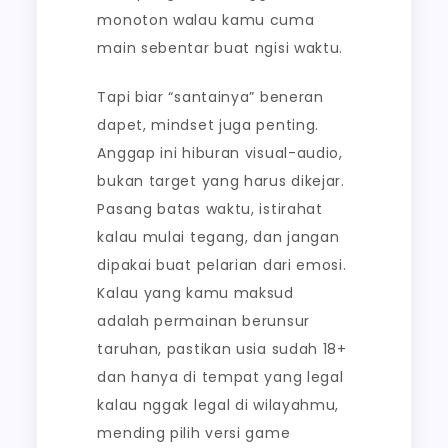
monoton walau kamu cuma
main sebentar buat ngisi waktu.
Tapi biar “santainya” beneran
dapet, mindset juga penting.
Anggap ini hiburan visual-audio,
bukan target yang harus dikejar.
Pasang batas waktu, istirahat
kalau mulai tegang, dan jangan
dipakai buat pelarian dari emosi.
Kalau yang kamu maksud
adalah permainan berunsur
taruhan, pastikan usia sudah 18+
dan hanya di tempat yang legal
kalau nggak legal di wilayahmu,
mending pilih versi game