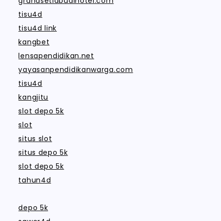
grandsetiabudihotel.com
tisu4d
tisu4d link
kangbet
lensapendidikan.net
yayasanpendidikanwarga.com
tisu4d
kangjitu
slot depo 5k
slot
situs slot
situs depo 5k
slot depo 5k
tahun4d
depo 5k