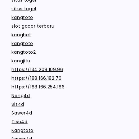
situs togel
situs togel
kangtoto
slot gacor terbaru
kangbet
kangtoto
kangtoto2
kangjitu
https://134.209.109.96
https://188.166.182.70
https://188.166.254.186
Neng4d
Sis4d
Sawer4d
Tisu4d
Kangtoto