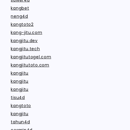
sawer4d
kangbet
neng4d
kangtoto2
kang-jitu.com
kangjitu.dev
kangjitu.tech
kangjitutogel.com
kangjitutoto.com
kangjitu
kangjitu
kangjitu
tisu4d
kangtoto
kangjitu
tahun4d