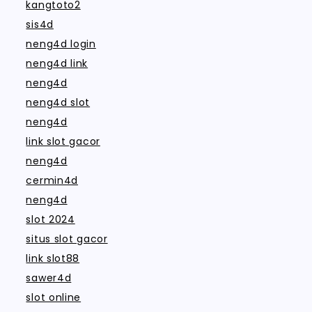
kangtoto2
sis4d
neng4d login
neng4d link
neng4d
neng4d slot
neng4d
link slot gacor
neng4d
cermin4d
neng4d
slot 2024
situs slot gacor
link slot88
sawer4d
slot online