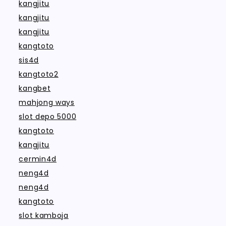
kangjitu
kangjitu
kangjitu
kangtoto
sis4d
kangtoto2
kangbet
mahjong ways
slot depo 5000
kangtoto
kangjitu
cermin4d
neng4d
neng4d
kangtoto
slot kamboja