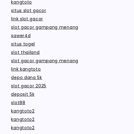
kangtoto
situs slot gacor
link slot gacor
slot gacor gampang menang
sawer4d
situs togel
slot thailand
slot gacor gampang menang
link kangtoto
depo dana 5k
slot gacor 2025
deposit 5k
slot88
kangtoto2
kangtoto2
kangtoto2