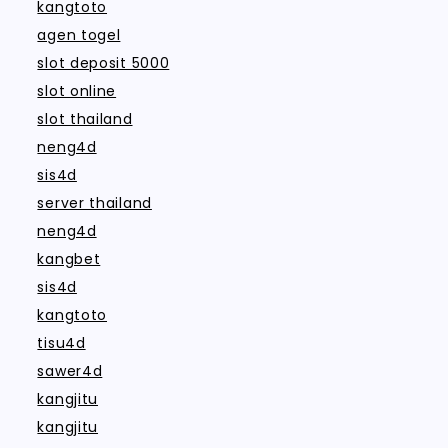
kangtoto
agen togel
slot deposit 5000
slot online
slot thailand
neng4d
sis4d
server thailand
neng4d
kangbet
sis4d
kangtoto
tisu4d
sawer4d
kangjitu
kangjitu