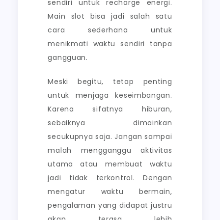
sendiri untuk recharge energi.
Main slot bisa jadi salah satu
cara sederhana untuk
menikmati waktu sendiri tanpa
gangguan.
Meski begitu, tetap penting
untuk menjaga keseimbangan.
Karena sifatnya hiburan,
sebaiknya dimainkan
secukupnya saja. Jangan sampai
malah mengganggu aktivitas
utama atau membuat waktu
jadi tidak terkontrol. Dengan
mengatur waktu bermain,
pengalaman yang didapat justru
akan terasa lebih