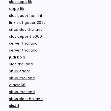
slot depo 5k
depo 5k
slot gacor hari ini
link slot gacor 2025
situs slot thailand
slot deposit 5000
server thailand
server thailand
judi bola
slot thailand
situs gacor
situs thailand
aladin66
situs thailand
situs slot thailand
sis4d