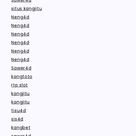
Sawer4d
situs kangjitu
Neng4d
Neng4d
Neng4d
Neng4d
Neng4d
Neng4d
Sawer4d
kangtoto
rtp slot
kangjitu
kangjitu
tisu4d
sis4d
kangbet