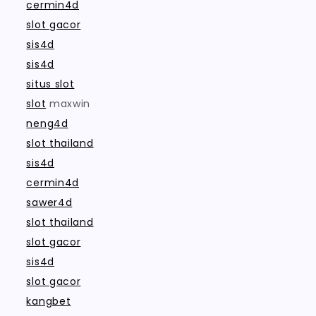
cermin4d
slot gacor
sis4d
sis4d
situs slot
slot
maxwin
neng4d
slot thailand
sis4d
cermin4d
sawer4d
slot thailand
slot gacor
sis4d
slot gacor
kangbet